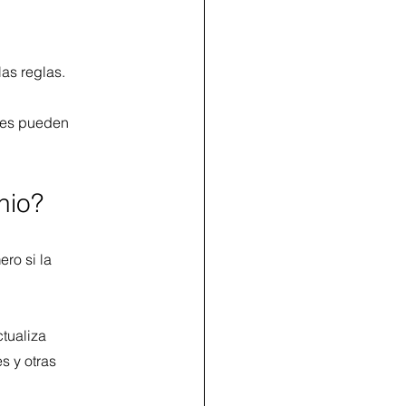
as reglas.
res pueden 
nio?
ro si la 
tualiza 
s y otras 