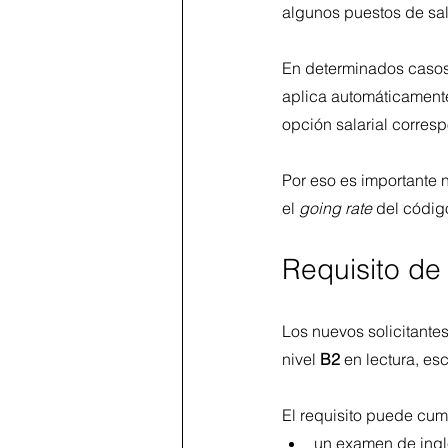
algunos puestos de sa
En determinados casos,
aplica automáticamente
opción salarial corres
Por eso es importante
el 
going rate
 del códig
Requisito de 
Los nuevos solicitante
nivel 
B2
 en lectura, es
El requisito puede cump
un examen de ingl