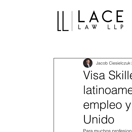
Jacob Ciesielczuk
Visa Skil
latinoam
empleo y 
Unido
Para muchos profesiona